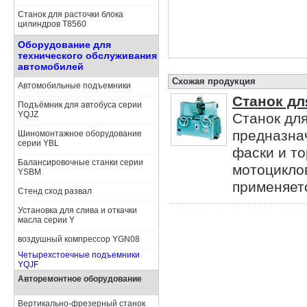
Станок для расточки блока
цилиндров Т8560
Оборудование для
технического обслуживания
автомобилей
Схожая продукция
Автомобильные подъемники
Станок д
Подъёмник для автобуса серии
YQJZ
Станок дл
предназна
Шиномонтажное оборудование
серии YBL
фаски и т
Балансировочные станки серии
мотоциклов
YSBM
применяетс
Стенд сход развал
Установка для слива и откачки
масла серии Y
воздушный компрессор YGN08
Четырехстоечные подъемники
YQJF
Авторемонтное оборудование
Вертикально-фрезерный станок