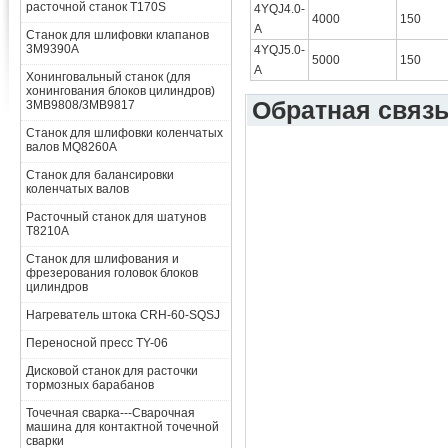
расточной станок T170S
4YQJ4.0-
4000
150
A
Станок для шлифовки клапанов
3M9390A
4YQJ5.0-
5000
150
A
Хонинговальный станок (для
хонингования блоков цилиндров)
Обратная связ
3MB9808/3MB9817
Станок для шлифовки коленчатых
валов MQ8260A
Станок для балансировки
коленчатых валов
Расточный станок для шатунов
T8210A
Станок для шлифования и
фрезерования головок блоков
цилиндров
Нагреватель штока CRH-60-SQSJ
Переносной пресс TY-06
Дисковой станок для расточки
тормозных барабанов
Точечная сварка---Сварочная
машина для контактной точечной
сварки