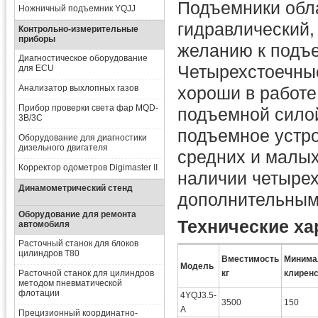
Подъемники обл
Ножничный подъемник YQJJ
гидравлический,
Контрольно-измерительные
приборы
желанию к подъе
Диагностическое оборудование
Четырехстоечные
для ECU
Анализатор выхлопных газов
хороши в работе
Прибор проверки света фар MQD-
подъемной сило
3B/3C
подъемное устро
Оборудование для диагностики
дизельного двигателя
средних и малых
Корректор одометров Digimaster II
наличии четыре
Динамометрический стенд
дополнительным
Оборудование для ремонта
Технические ха
автомобиля
Расточный станок для блоков
цилиндров T80
Вместимость
Минима
Модель
Расточной станок для цилиндров
кг
клирен
методом пневматической
флотации
4YQJ3.5-
3500
150
A
Прецизионный координатно-