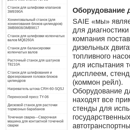
Станок для шлифовки клапанов
Оборудование д
3M9390A
SAIE «мы» явля
Хонинговальный станок (для
хонингования блоков цилиндров)
3MB9808/3MB9817
для диагностики
Станок для шлифовки коленчатых
компания постав
валов MQ8260A
дизельных двига
Станок для балансировки
коленчатых валов
топливного насо
Расточный станок для шатунов
для испытания 
T8210A
дисплеем, стенд
Станок для шлифования и
фрезерования головок блоков
(коммон рейл).
цилиндров
Нагреватель штока CRH-60-SQSJ
Оборудование дл
Переносной пресс TY-06
находят все при
Дисковой станок для расточки
стенды для испы
тормозных барабанов
государственных
Точечная сварка---Сварочная
машина для контактной точечной
автотранспортны
сварки