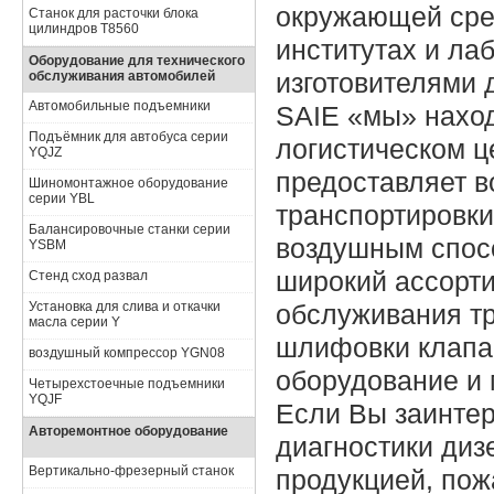
окружающей сред
Станок для расточки блока
цилиндров Т8560
институтах и ла
Оборудование для технического
изготовителями 
обслуживания автомобилей
Автомобильные подъемники
SAIE «мы» наход
Подъёмник для автобуса серии
логистическом ц
YQJZ
предоставляет в
Шиномонтажное оборудование
серии YBL
транспортировки
Балансировочные станки серии
воздушным спос
YSBM
широкий ассорти
Стенд сход развал
Установка для слива и откачки
обслуживания тр
масла серии Y
шлифовки клапа
воздушный компрессор YGN08
оборудование и 
Четырехстоечные подъемники
YQJF
Если Вы заинте
Авторемонтное оборудование
диагностики диз
Вертикально-фрезерный станок
продукцией, пож