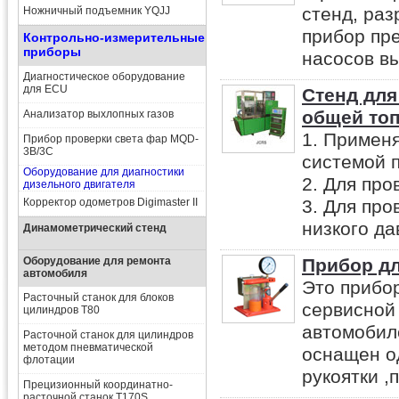
стенд, ра
Ножничный подъемник YQJJ
прибор пр
Контрольно-измерительные
приборы
насосов вы
Диагностическое оборудование
для ECU
Стенд для
общей то
Анализатор выхлопных газов
1. Применя
Прибор проверки света фар MQD-
3B/3C
системой п
Оборудование для диагностики
2. Для про
дизельного двигателя
Корректор одометров Digimaster II
3. Для про
низкого да
Динамометрический стенд
Оборудование для ремонта
Прибор д
автомобиля
Это прибо
Расточный станок для блоков
сервисной
цилиндров T80
автомобил
Расточной станок для цилиндров
методом пневматической
оснащен о
флотации
рукоятки ,
Прецизионный координатно-
расточной станок T170S