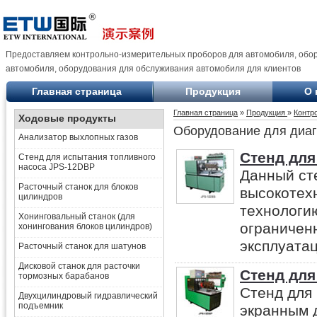
Предоставляем контрольно-измерительных проборов для автомобиля, обо
автомобиля, оборудования для обслуживания автомобиля для клиентов
Главная страница
Продукция
О 
Главная страница
»
Продукция
»
Контр
Ходовые продукты
Оборудование для диаг
Анализатор выхлопных газов
Стенд для
Стенд для испытания топливного
насоса JPS-12DBP
Данный ст
Расточный станок для блоков
высокотех
цилиндров
технологи
Хонинговальный станок (для
ограничен
хонингования блоков цилиндров)
эксплуатац
Расточный станок для шатунов
Дисковой станок для расточки
Стенд для
тормозных барабанов
Стенд для
Двухцилиндровый гидравлический
подъемник
экранным 