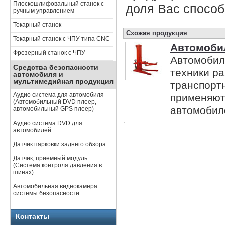
Плоскошлифовальный станок с
доля Вас способ
ручным управлением
Токарный станок
Схожая продукция
Токарный станок с ЧПУ типа CNC
Автомоби
Фрезерный станок с ЧПУ
Автомобил
Средства безопасности
техники р
автомобиля и
мультимедийная продукция
транспорт
Аудио система для автомобиля
применяют
(Автомобильный DVD плеер,
автомобиле
автомобильный GPS плеер)
Аудио система DVD для
автомобилей
Датчик парковки заднего обзора
Датчик, приемный модуль
(Система контроля давления в
шинах)
Автомобильная видеокамера
системы безопасности
Контакты