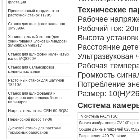
флотации
Технические п
Прецизионный координатно-
расточной станок T170S
Рабочее напряж
Станок для шлифовки клапанов
Рабочий ток: 2
3M9390A
Высота установк
Хонинговальный станок (для
хонингования блоков цилиндров)
Расстояние дете
3MB9808/3MB9817
Ультразвуковая 
Станок для шлифовки коленчатых
валов MQ8260A
Рабочая темпера
Станок для балансировки
коленчатых валов
Громкость сигна
Расточный станок для шатунов
Потребление эн
T8210A
Размер: 10(H)*2
Станок для шлифования и
фрезерования головок блоков
цилиндров
Система камеры
Нагреватель штока CRH-60-SQSJ
TV система PAL/NTSC
Переносной пресс TY-06
Датчик изображения OV 1/3” цве
Дисковой станок для расточки
Общие данные пикселей 628X58
тормозных барабанов
Разрешение 420 TV линии