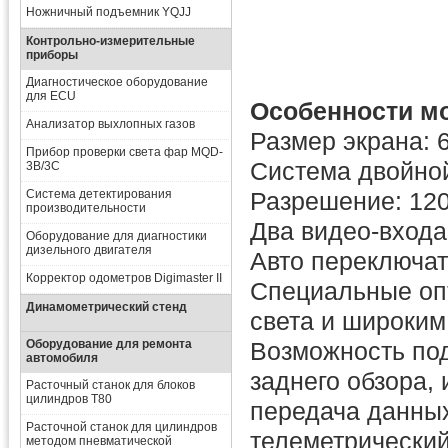
Ножничный подъемник YQJJ
Контрольно-измерительные
приборы
Диагностическое оборудование
для ECU
Особенности м
Анализатор выхлопных газов
Размер экрана: 
Прибор проверки света фар MQD-
Система двойно
3B/3C
Система детектирования
Разрешение: 12
производительности
Два видео-входа
Оборудование для диагностики
дизельного двигателя
Авто переключа
Корректор одометров Digimaster II
Специальные опт
Динамометрический стенд
света и широким
Оборудование для ремонта
Возможность под
автомобиля
заднего обзора,
Расточный станок для блоков
цилиндров T80
передача данны
Расточной станок для цилиндров
телеметрический
методом пневматической