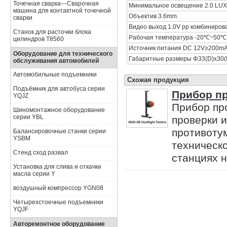
Точечная сварка---Сварочная
Минимальное освещение 2.0 LUX
машина для контактной точечной
Объектив 3.6mm
сварки
Видео выход 1.0V pp комбиниров
Станок для расточки блока
Рабочая температура -20℃~50℃
цилиндров Т8560
Источник питания DC 12V≥200m
Оборудование для технического
Габаритные размеры Φ33(D)x30(
обслуживания автомобилей
Автомобильные подъемники
Схожая продукция
Подъёмник для автобуса серии
Прибор пр
YQJZ
Прибор пр
Шиномонтажное оборудование
серии YBL
проверки 
противоту
Балансировочные станки серии
YSBM
техническо
Стенд сход развал
станциях 
Установка для слива и откачки
масла серии Y
воздушный компрессор YGN08
Четырехстоечные подъемники
YQJF
Авторемонтное оборудование