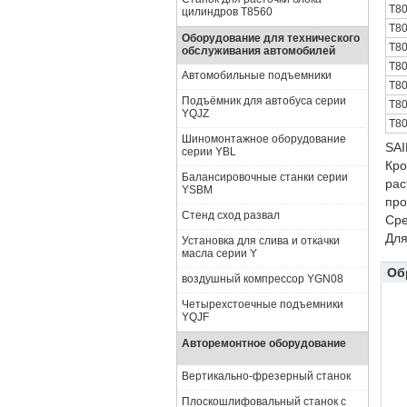
T8
цилиндров Т8560
T8
Оборудование для технического
T8
обслуживания автомобилей
T8
Автомобильные подъемники
T8
Подъёмник для автобуса серии
T8
YQJZ
T8
Шиномонтажное оборудование
SAI
серии YBL
Кро
Балансировочные станки серии
рас
YSBM
про
Стенд сход развал
Сре
Для
Установка для слива и откачки
масла серии Y
Об
воздушный компрессор YGN08
Четырехстоечные подъемники
YQJF
Авторемонтное оборудование
Вертикально-фрезерный станок
Плоскошлифовальный станок с