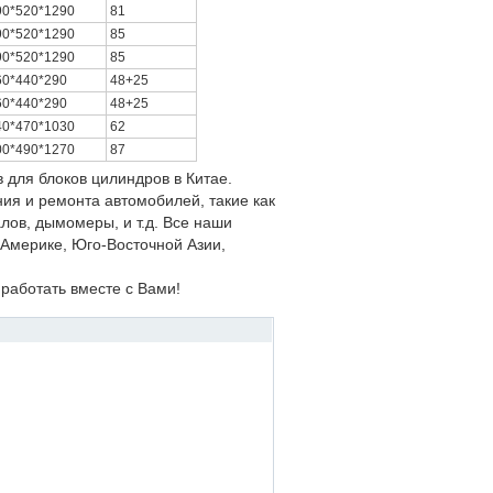
90*520*1290
81
90*520*1290
85
90*520*1290
85
60*440*290
48+25
60*440*290
48+25
40*470*1030
62
00*490*1270
87
для блоков цилиндров в Китае.
ия и ремонта автомобилей, такие как
лов, дымомеры, и т.д. Все наши
Америке, Юго-Восточной Азии,
 работать вместе с Вами!