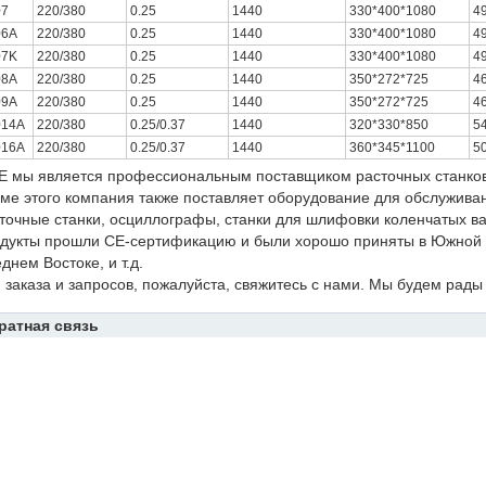
07
220/380
0.25
1440
330*400*1080
4
06A
220/380
0.25
1440
330*400*1080
4
07K
220/380
0.25
1440
330*400*1080
4
08A
220/380
0.25
1440
350*272*725
4
09A
220/380
0.25
1440
350*272*725
4
014A
220/380
0.25/0.37
1440
320*330*850
5
016A
220/380
0.25/0.37
1440
360*345*1100
5
E мы является профессиональным поставщиком расточных станков 
ме этого компания также поставляет оборудование для обслуживан
точные станки, осциллографы, станки для шлифовки коленчатых ва
дукты прошли CE-сертификацию и были хорошо приняты в Южной 
днем Востоке, и т.д.
 заказа и запросов, пожалуйста, свяжитесь с нами. Мы будем рады
ратная связь