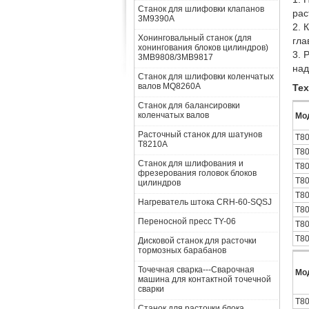
Станок для шлифовки клапанов
рас
3M9390A
2. 
Хонинговальный станок (для
гла
хонингования блоков цилиндров)
3. 
3MB9808/3MB9817
над
Станок для шлифовки коленчатых
валов MQ8260A
Тех
Станок для балансировки
коленчатых валов
Мо
Расточный станок для шатунов
T8
T8210A
T8
Станок для шлифования и
T8
фрезерования головок блоков
T8
цилиндров
T8
Нагреватель штока CRH-60-SQSJ
T8
Переносной пресс TY-06
T8
T8
Дисковой станок для расточки
тормозных барабанов
Точечная сварка---Сварочная
Мо
машина для контактной точечной
сварки
T8
Станок для расточки блока