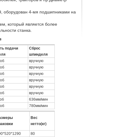
ий, оборудован 4-мя подшипниками на
ем, который является более
льности станка.
в
ть подачи
Сброс
еля
шпинделя
/об
вручную
/об
вручную
/об
вручную
/об
вручную
/об
вручную
/об
вручную
/об
636мм/мин
/об
780мм/мин
азмеры
Вес
паковки
нетто(кг)
90*520*1290
80