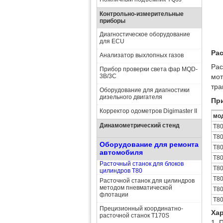
Контрольно-измерительные
приборы
Диагностическое оборудование
для ECU
Рас
Анализатор выхлопных газов
Рас
Прибор проверки света фар MQD-
3B/3C
мот
тра
Оборудование для диагностики
дизельного двигателя
Пр
Корректор одометров Digimaster II
мо
Динамометрический стенд
T8
T8
Оборудование для ремонта
T8
автомобиля
T8
Расточный станок для блоков
T8
цилиндров T80
T8
Расточной станок для цилиндров
методом пневматической
T8
флотации
T8
Прецизионный координатно-
Хар
расточной станок T170S
1. 