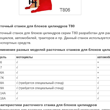
точный станок для блоков цилиндров T80
точный станок для блоков цилиндров серии T80 разработан для ра
оциклов, автомобилей, тракторов и пр. Данный станок используетс
нспортных средств.
именение разных моделей расточных станков для блоков цил
дель
мотоциклы
автомоб
06
√
×
07
√
×
06A
√
×
07K
√
×
08A
√ (требуется специальный стенд)
√
09A
√ (требуется специальный стенд)
√
014A
√
√
016A
√
√
актеристики расточного станка для блоков цилиндров
Применяется для расточки цилиндров двигателей мотоциклов, авто