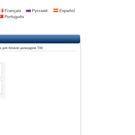
Français
Русский
Español
Português
к для блоков цилиндров T80