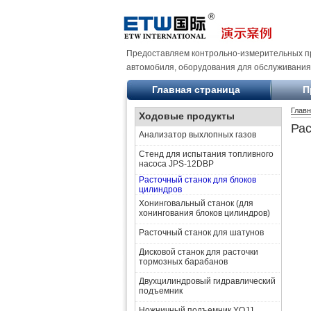
Предоставляем контрольно-измерительных п
автомобиля, оборудования для обслуживания
Главная страница
П
Главн
Ходовые продукты
Рас
Анализатор выхлопных газов
Стенд для испытания топливного
насоса JPS-12DBP
Расточный станок для блоков
цилиндров
Хонинговальный станок (для
хонингования блоков цилиндров)
Расточный станок для шатунов
Дисковой станок для расточки
тормозных барабанов
Двухцилиндровый гидравлический
подъемник
Ножничный подъемник YQJJ