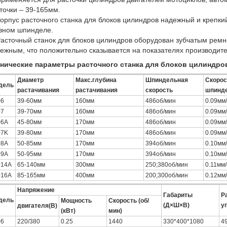
точки – 39-165мм.
Корпус расточного станка для блоков цилиндров надежный и крепк
вном шпинделе.
Расточный станок для блоков цилиндров оборудован зубчатым ремн
ежным, что положительно сказывается на показателях производите
нические параметры расточного станка для блоков цилиндро
Диаметр
Макс.глубина
Шпиндельная
Скорос
дель
растачивания
растачивания
скорость
шпинд
06
39-60мм
160мм
486об/мин
0.09мм
07
39-70мм
160мм
486об/мин
0.09мм
06A
45-80мм
170мм
486об/мин
0.09мм
07K
39-80мм
170мм
486об/мин
0.09мм
08A
50-85мм
170мм
394об/мин
0.10мм
09A
50-95мм
170мм
394об/мин
0.10мм
014A
65-140мм
300мм
250;380об/мин
0.11мм
016A
85-165мм
400мм
200;300об/мин
0.12мм
Напряжение
Габариты
Р
дель
Мощность
Скорость (об/
(Д×Ш×В)
у
двигателя(В)
(кВт)
мин)
06
220/380
0.25
1440
330*400*1080
4