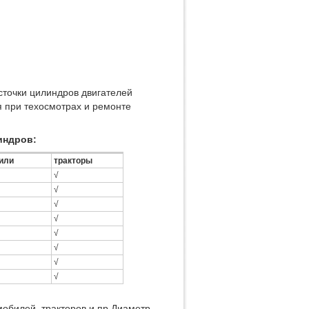
сточки цилиндров двигателей
я при техосмотрах и ремонте
индров:
или
тракторы
√
√
√
√
√
√
√
√
мобилей, тракторов и пр.Диаметр