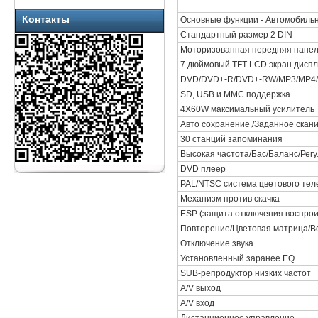
Контакты
Основные функции - Автомобильн
Стандартный размер 2 DIN
Моторизованная передняя пане
7 дюймовый TFT-LCD экран дисп
DVD/DVD+-R/DVD+-RW/MP3/MP4/D
SD, USB и MMC поддержка
4X60W максимальный усилитель
Авто сохранение,/Заданное скан
30 станций запоминания
Высокая частота/Бас/Баланс/Регу
DVD плеер
PAL/NTSC система цветового тел
Механизм против скачка
ESP (защита отключения воспрои
Повторение/Цветовая матрица/В
Отключение звука
Установленный заранее EQ
SUB-репродуктор низких частот
A/V выход
A/V вход