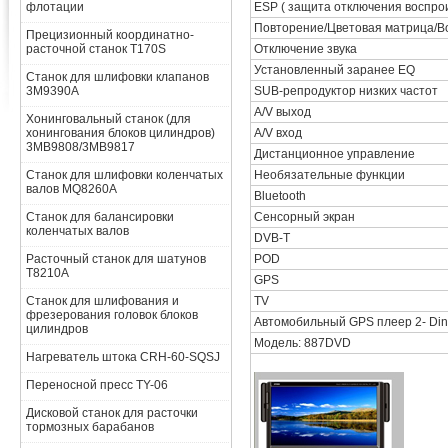
флотации
ESP ( защита отключения воспрои
Повторение/Цветовая матрица/В
Прецизионный координатно-
расточной станок T170S
Отключение звука
Установленный заранее EQ
Станок для шлифовки клапанов
3M9390A
SUB-репродуктор низких частот
A/V выход
Хонинговальный станок (для
хонингования блоков цилиндров)
A/V вход
3MB9808/3MB9817
Дистанционное управление
Станок для шлифовки коленчатых
Необязательные функции
валов MQ8260A
Bluetooth
Станок для балансировки
Сенсорный экран
коленчатых валов
DVB-T
Расточный станок для шатунов
POD
T8210A
GPS
Станок для шлифования и
TV
фрезерования головок блоков
Автомобильный GPS плеер 2- Din
цилиндров
Модель: 887DVD
Нагреватель штока CRH-60-SQSJ
Переносной пресс TY-06
Дисковой станок для расточки
тормозных барабанов