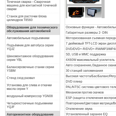
Точечная сварка---Сварочная
машина для контактной точечной
сварки
Станок для расточки блока
цилиндров Т8560
Основные функции - Автомобильн
Оборудование для технического
обслуживания автомобилей
Габаритные размеры 2- DIN
Автомобильные подъемники
Моторизованная съемная передн
7 дюймовый TFT-LCD экран дисп
Подъёмник для автобуса серии
YQJZ
DVD/DVD+-R/DVD+-RW/MP3/MP4/
SD, USB и MMC поддержка
Шиномонтажное оборудование
серии YBL
4X60W максимальный усилитель
Авто сохранение,/Заданное скан
Балансировочные станки серии
YSBM
30 станций запоминания
Высокая частота/Бас/Баланс/Регу
Стенд сход развал
DVD плеер
Установка для слива и откачки
PAL/NTSC система цветового тел
масла серии Y
Механизм против скачков
воздушный компрессор YGN08
ESP (защита отключения воспрои
Четырехстоечные подъемники
Повторение/Цветовая матрица/В
YQJF
Отключение звука
Установленный заранее EQ
Авторемонтное оборудование