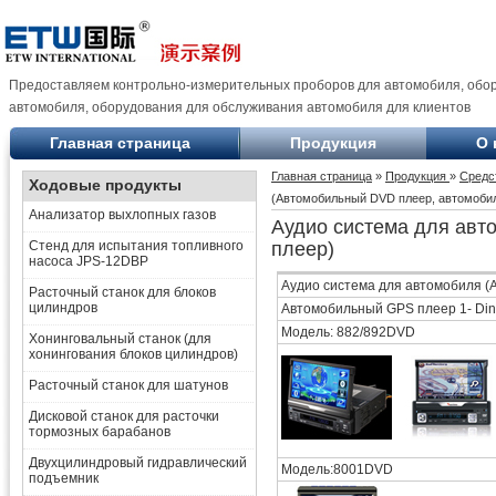
Предоставляем контрольно-измерительных проборов для автомобиля, обо
автомобиля, оборудования для обслуживания автомобиля для клиентов
Главная страница
Продукция
О 
Главная страница
»
Продукция
»
Средс
Ходовые продукты
(Автомобильный DVD плеер, автомоби
Анализатор выхлопных газов
Аудио система для ав
Стенд для испытания топливного
плеер)
насоса JPS-12DBP
Аудио система для автомобиля 
Расточный станок для блоков
цилиндров
Автомобильный GPS плеер 1- Din
Модель: 882/892DVD
Хонинговальный станок (для
хонингования блоков цилиндров)
Расточный станок для шатунов
Дисковой станок для расточки
тормозных барабанов
Двухцилиндровый гидравлический
Модель:8001DVD
подъемник