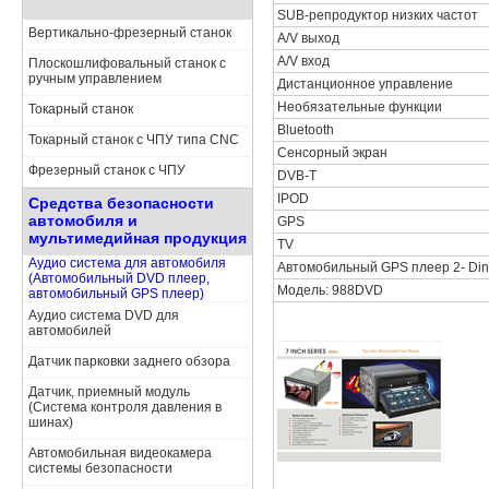
SUB-репродуктор низких частот
Вертикально-фрезерный станок
A/V выход
A/V вход
Плоскошлифовальный станок с
ручным управлением
Дистанционное управление
Необязательные функции
Токарный станок
Bluetooth
Токарный станок с ЧПУ типа CNC
Сенсорный экран
Фрезерный станок с ЧПУ
DVB-T
IPOD
Средства безопасности
автомобиля и
GPS
мультимедийная продукция
TV
Аудио система для автомобиля
Автомобильный GPS плеер 2- Din
(Автомобильный DVD плеер,
Модель: 988DVD
автомобильный GPS плеер)
Аудио система DVD для
автомобилей
Датчик парковки заднего обзора
Датчик, приемный модуль
(Система контроля давления в
шинах)
Автомобильная видеокамера
системы безопасности