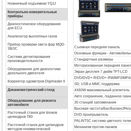
Ножничный подъемник YQJJ
Контрольно-измерительные
приборы
Диагностическое оборудование
для ECU
Анализатор выхлопных газов
Прибор проверки света фар MQD-
Съемная передняя панель
3B/3C
Основные функции - Автомобильн
Система детектирования
Стандартные размеры
производительности
Моторизованная передняя пане
Оборудование для диагностики
Экран дисплея 7 дюйм TFT-LCD
дизельного двигателя
DVD/DVD+-R/DVD+-RW/MP3/MP4/
Корректор одометров Digimaster II
SD, USB и MMC поддержка
Динамометрический стенд
4X60W максимальный усилитель
Авто сохранение, /заданное ска
Оборудование для ремонта
30 станций запоминания
автомобиля
Высокая частота/Бас/Баланс/Регу
Расточный станок для блоков
DVD проигрыватель
цилиндров T80
PAL/NTSC система цветного теле
Расточной станок для цилиндров
Механизм против скачков
методом пневматической